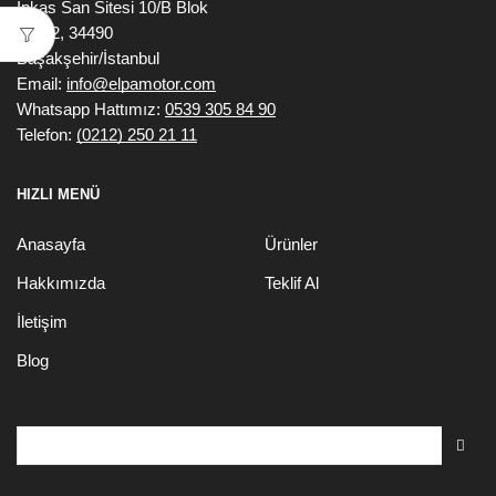
Ipkas San Sitesi 10/B Blok
No:42, 34490
Başakşehir/İstanbul
Email:
info@elpamotor.com
Whatsapp Hattımız:
0539 305 84 90
Telefon:
(0212) 250 21 11
HIZLI MENÜ
Anasayfa
Ürünler
Hakkımızda
Teklif Al
İletişim
Blog
Search
for: