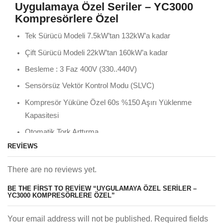
Uygulamaya Özel Seriler – YC3000
Kompresörlere Özel
Tek Sürücü Modeli 7.5kW’tan 132kW’a kadar
Çift Sürücü Modeli 22kW’tan 160kW’a kadar
Besleme : 3 Faz 400V (330..440V)
Sensörsüz Vektör Kontrol Modu (SLVC)
Kompresör Yüküne Özel 60s %150 Aşırı Yüklenme
Kapasitesi
Otomatik Tork Arttırma
REVIEWS
Otomatik Duruş Rampası Uzatma (Koruma Özelliği)
Yüzey Kaplamalı Kartlar
There are no reviews yet.
Jogging Çalışma
BE THE FIRST TO REVIEW “UYGULAMAYA ÖZEL SERILER –
YC3000 KOMPRESÖRLERE ÖZEL”
IP20 Koruma Seviyesi
MODBUS Haberleşmesi
Your email address will not be published. Required fields