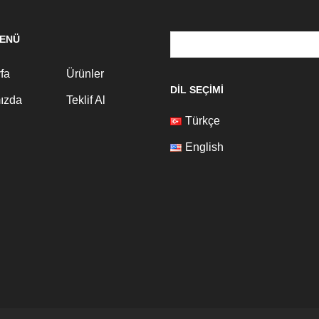
MENÜ
Search
for:
fa
Ürünler
DIL SEÇIMI
ızda
Teklif Al
Türkçe
English