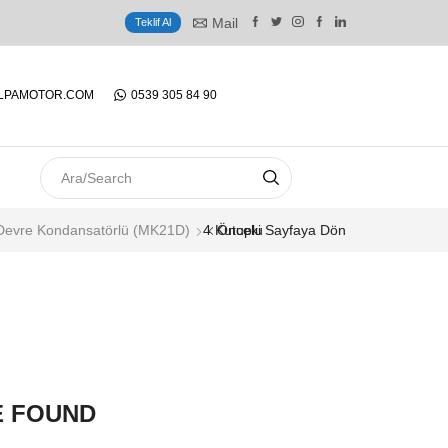
Mail
Teklif Al
LPAMOTOR.COM
0539 305 84 90
SEARCH
INPUT
 Devre Kondansatörlü (MK21D)
4 Kutuplu
Önceki Sayfaya Dön
E FOUND